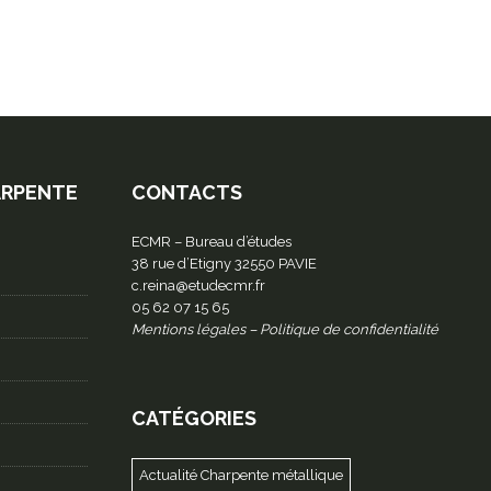
ARPENTE
CONTACTS
ECMR – Bureau d’études
38 rue d’Etigny 32550 PAVIE
c.reina@etudecmr.fr
05 62 07 15 65
Mentions légales
–
Politique de confidentialité
CATÉGORIES
Actualité Charpente métallique