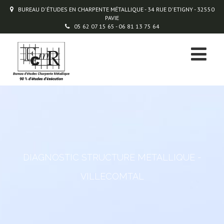
BUREAU D'ÉTUDES EN CHARPENTE MÉTALLIQUE - 34 RUE D'ETIGNY - 32550
PAVIE
05 62 07 15 65 - 06 81 13 75 64
DIAGNOSTIC STRUCTURE METALLIQUE -
VILLECOMTAL